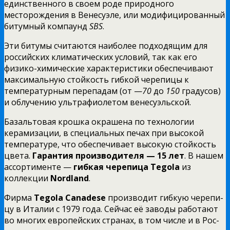
единственного в своем роде природного
месторождения в Венесуэле, или модифицированный
битумный компаунд
SBS
.
Эти битумы считаются наиболее подходящим для
российских климатических условий, так как его
физико-химические характеристики обеспечивают
максимальную стойкость гибкой черепицы к
температурным перепадам (от —
70
до
150
градусов)
и облучению ультрафиолетом венесуэльской.
Базальтовая крошка окрашена по техноло­гии
керамизации, в специальных печах при высокой
температуре, что обеспечивает высокую стойкость
цвета.
Гарантия производителя — 15 лет
. В нашем
ассорти­менте —
гибкая черепица Tegola
из
коллекции
Nordland
.
Фирма
Tegola Canadese
производит гибкую черепи­
цу в Италии с 1979 года. Сейчас её заводы работают
во многих европейских странах, в том числе и в Рос­